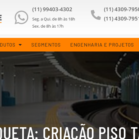
(11) 99403-4302
(11) 4309-795
(11) 4309-795
Seg. a Qui. de 8h às 18h
Sex. de 8h às 17h
DUTOS
SEGMENTOS
ENGENHARIA E PROJETOS
QUETA: CRIAÇÃO PISO T