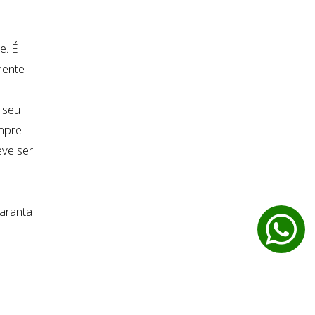
e. É
mente
 seu
mpre
eve ser
garanta