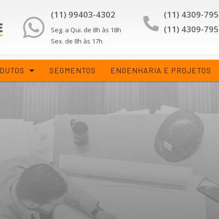
(11) 99403-4302
(11) 4309-79
(11) 4309-79
Seg. a Qui. de 8h às 18h
Sex. de 8h às 17h
DUTOS
SEGMENTOS
ENGENHARIA E PROJETOS