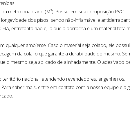
venidas.
ar ou metro quadrado (M²). Possui em sua composição PVC
 e longevidade dos pisos, sendo não-inflamável e antiderrapant
A, entretanto não é, já que a borracha é um material total
om qualquer ambiente. Caso o material seja colado, ele possui
ecagem da cola, o que garante a durabilidade do mesmo. Se
que o mesmo seja aplicado de alinhadamente. O adesivado d
 o território nacional, atendendo revendedores, engenheiros,
. Para saber mais, entre em contato com a nossa equipe e a 
rcado.