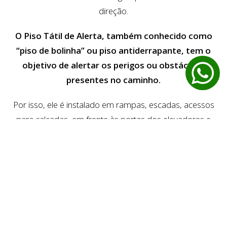
direção.
O Piso Tátil de Alerta, também conhecido como
“piso de bolinha” ou piso antiderrapante, tem o
objetivo de alertar os perigos ou obstáculos
presentes no caminho.
Por isso, ele é instalado em rampas, escadas, acessos
para calçadas, em frente às portas dos elevadores e
outros pontos como medida de segurança e
acessibilidade.
Além disso, esse modelo também pode ser utilizado
para indicar uma mudança de direção em
determinados locais. Suas cores contrastantes tem a
finalidade de ajudar as pessoas com baixa visão.